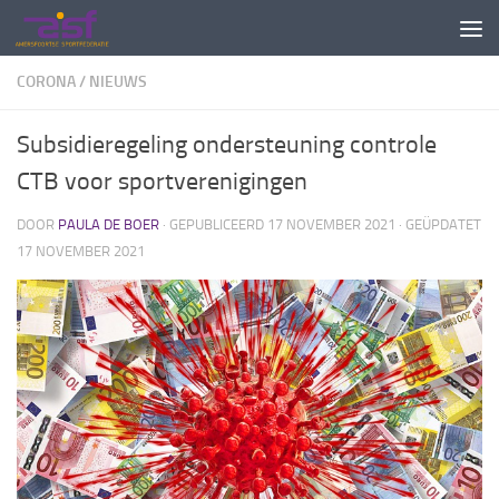
Doorgaan naar inhoud
CORONA
/
NIEUWS
Subsidieregeling ondersteuning controle
CTB voor sportverenigingen
DOOR
PAULA DE BOER
· GEPUBLICEERD
17 NOVEMBER 2021
· GEÜPDATET
17 NOVEMBER 2021