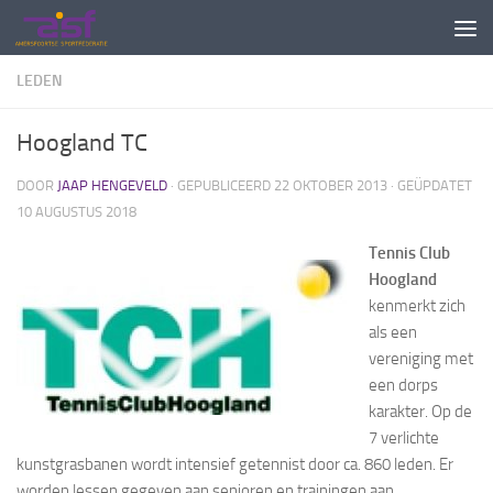
Doorgaan naar inhoud
LEDEN
Hoogland TC
DOOR
JAAP HENGEVELD
· GEPUBLICEERD
22 OKTOBER 2013
· GEÜPDATET
10 AUGUSTUS 2018
Tennis Club
Hoogland
kenmerkt zich
als een
vereniging met
een dorps
karakter. Op de
7 verlichte
kunstgrasbanen wordt intensief getennist door ca. 860 leden. Er
worden lessen gegeven aan senioren en trainingen aan