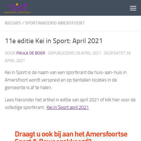
Doorgaan naar inhoud
NIEUWS
/
SPORTAKKOORD AMERSFOORT
11e editie Kei in Sport: April 2021
DOOR
PAULA DE BOER
· GEPUBLICEERD
29 APRIL 2021
· GEÜPDATET
29
APRIL 2021
Kei in Sport is de naam van een sportkrant die huis-aan-huis in
Amersfoort wordt verspreid en op tientallen locaties in de
gemeente is af te halen.
Lees hieronder het artikel in editie van april 2021 of klik hier voor de
volledige sportkrant:
Kei in Sport april 2021