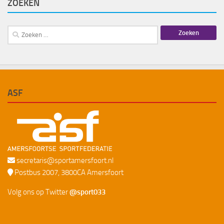
ZOEKEN
Zoeken
naar:
ASF
secretaris@sportamersfoort.nl
Postbus 2007, 3800CA Amersfoort
Volg ons op Twitter
@sport033