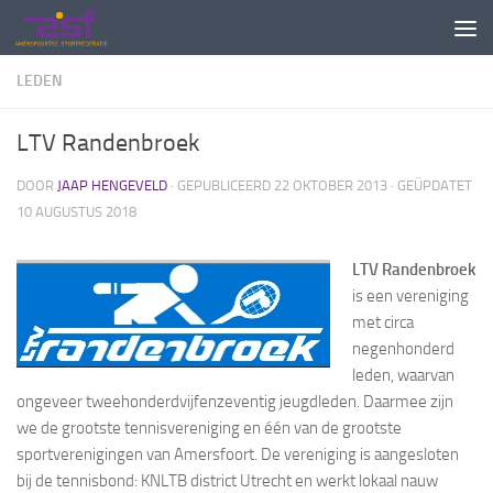
Doorgaan naar inhoud
LEDEN
LTV Randenbroek
DOOR
JAAP HENGEVELD
· GEPUBLICEERD
22 OKTOBER 2013
· GEÜPDATET
10 AUGUSTUS 2018
LTV Randenbroek
is een vereniging
met circa
negenhonderd
leden, waarvan
ongeveer tweehonderdvijfenzeventig jeugdleden. Daarmee zijn
we de grootste tennisvereniging en één van de grootste
sportverenigingen van Amersfoort. De vereniging is aangesloten
bij de tennisbond: KNLTB district Utrecht en werkt lokaal nauw