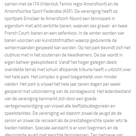
samen met de ITA (Interclub Tennis regio Amersfoort) en de
Amersfoortse Sport Federatie (ASF). De vereniging heeft op
sportpark Emiclaer te Amersfoort-Noord een tennispark in
eigendom met acht verlichte banen, waarvan zes gravel- en twee
French Court-banen en een oefenkooi. In de winter worden vier
banen voorzien van kunststofmatten waarop gedurende de
wintermaanden gespeeld kan worden. Op het park bevindt zich het
clubhuis met in het souterrain de kleedkamers. De bar wordt in
eigen beheer geëxploiteerd. Vanaf het hoger gelegen deels
overdekte terras met schuin aflopende tribune heeft u uitzicht over
het hele park. Het complex is goed toegankelijk voor minder
validen. Het park is vrijwel het hele jaar zeven dagen per week
geopend met uitzondering van de zondagavond. Het ledenbestand
van de vereniging kenmerkt zich door een goede
vertegenwoordiging van vrijwel alle leeftijdscategorieën en
speelsterktes. De vereniging wil daarom zowel de jeugd als de
senior en zowel de recreant als de prestatiegerichte speler iets te
bieden hebben. Speciale aandacht is er voor beginners en de
allerjongste jeugd met gerichte tennislessen. Ten behoeve van