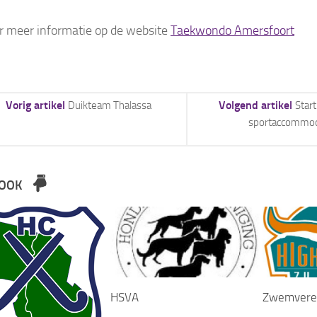
or meer informatie op de website
Taekwondo Amersfoort
Vorig artikel
Volgend artikel
Duikteam Thalassa
Star
sportaccommod
K OOK
HSVA
Zwemveren