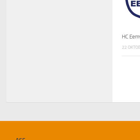
HC Eemv
22 OKTO