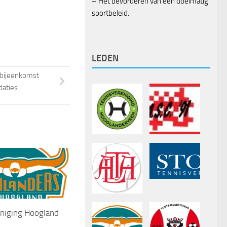
– Het bevorderen van een doelmatig
sportbeleid.
LEDEN
tbijeenkomst
aties
iging Hoogland