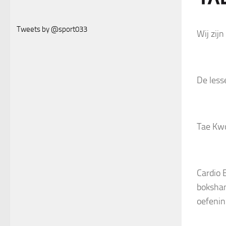
Tweets by @sport033
Wij zij
De less
Tae Kwo
Cardio 
bokshan
oefenin